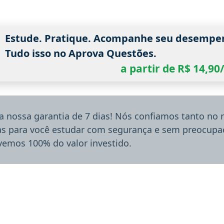
Estude. Pratique. Acompanhe seu desempe
Tudo isso no Aprova Questões.
a partir de R$ 14,9
a nossa garantia de 7 dias! Nós confiamos tanto no
ias para você estudar com segurança e sem preocupaç
lvemos 100% do valor investido.