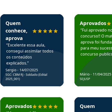
rsos em depoimento
Estudante Sergio recomenda o Aprova Concursos em depoimento
Estudante Mário reco
Quem
Aprovados
conhece,
“Fui aprovado n
concurso!! O mat
aprova
aprova foi fund
“Excelente essa aula,
para meu suces
consegui assimilar todos
concurso publico
os conteúdos
explicados.”
Sergio - 14/07/2025
Mário - 11/04/2025
SGC: CBM RJ - Soldado (Edital
2025_001)
SEJUSP
rsos em depoimento
Estudante Cicero recomenda o Aprova Concursos em depoimento
Estudante Henrique r
Aprovados
Quem