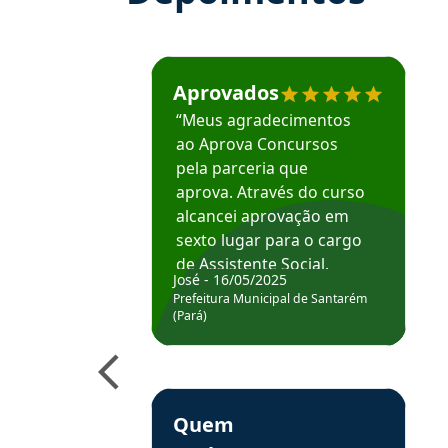
Estudante José recomenda o Aprova Concu
Aprovados
“Meus agradecimentos
ao Aprova Concursos
pela parceria que
aprova. Através do curso
alcancei aprovação em
sexto lugar para o cargo
de Assistente Social.
José - 16/05/2025
Hoje estou atuando na
Prefeitura Municipal de Santarém
Prefeitura de Santarém.
(Pará)
Obrigado ao professores
e ao APROVA!”
Estudante Elais recomenda o Aprova Concu
Quem