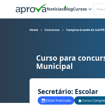
Buscar
Notícias
Blog
Cursos
Home
Concursos
Campina Grande do Sul/PR 
Curso para concur
Curso para concurso Campina Grande do Sul/PR -
Municipal
Secretário: Escolar
Edital Publicado
Curso Comple