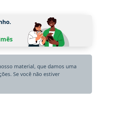
nho.
0/mês
 nosso material, que damos uma
ões. Se você não estiver