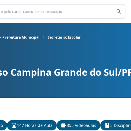
- Prefeitura Municipal
Secretário: Escolar
so Campina Grande do Sul/PR 
 Prefeitura Municipal cargo Secretário: Escolar
to
147 Horas de Aula
355 Videoaulas
5 Discipli