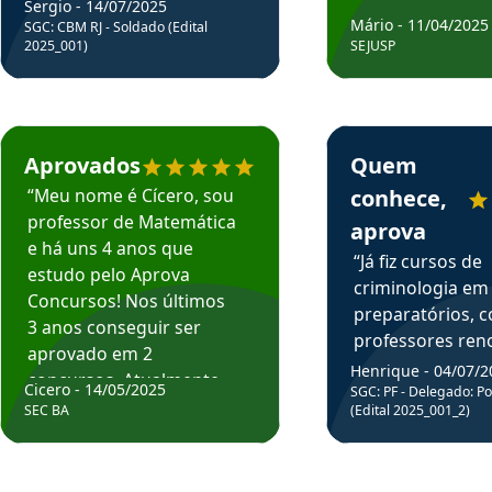
Sergio - 14/07/2025
Mário - 11/04/2025
SGC: CBM RJ - Soldado (Edital
2025_001)
SEJUSP
rsos em depoimento
Estudante Cicero recomenda o Aprova Concursos em depoimento
Estudante Henrique r
Aprovados
Quem
“Meu nome é Cícero, sou
conhece,
professor de Matemática
aprova
e há uns 4 anos que
“Já fiz cursos de
estudo pelo Aprova
criminologia em
Concursos! Nos últimos
preparatórios, 
3 anos conseguir ser
professores re
aprovado em 2
fiz curso em pós
Henrique - 04/07/2
concursos. Atualmente,
Cicero - 14/05/2025
graduação. Poré
SGC: PF - Delegado: Pol
estou atuando como
SEC BA
(Edital 2025_001_2)
Professor do Apr
professor de Matemática
sem dúvida, o m
do Estado da Bahia que
todos na discipl
fui aprovado estudando