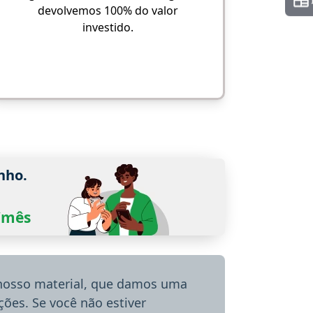
devolvemos 100% do valor
investido.
nho.
0/mês
 nosso material, que damos uma
ões. Se você não estiver