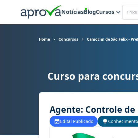
Buscar
Notícias
Blog
Cursos
Home
Concursos
Camocim de São Félix - Pre
Curso para concurs
Curso para concurso Camocim de São Félix - Pr
Agente: Controle de
Edital Publicado
Conhecimento