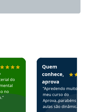
menda o Aprova Concursos em depoimento
Estudante Alessandra recomenda o Aprova 
Quem
o
conhece,
erial do
aprova
amental
“Apredendo muito no
so no
meu curso do
.”
Aprova..parabéns pelas
aulas são dinâmicas e