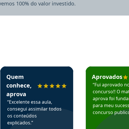
lvemos 100% do valor investido.
rsos em depoimento
Estudante Sergio recomenda o Aprova Concursos em depoimento
Estudante Mário reco
Quem
Aprovados
conhece,
“Fui aprovado n
concurso!! O mat
aprova
aprova foi fund
“Excelente essa aula,
para meu suces
consegui assimilar todos
concurso publico
os conteúdos
explicados.”