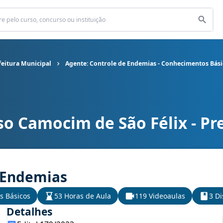
feitura Municipal
Agente: Controle de Endemias - Conhecimentos Bási
o Camocim de São Félix - Pr
efeitura Municipal cargo Agente: Controle de Endemias - Conhecim
 Endemias
s Básicos
53 Horas de Aula
119 Videoaulas
3 Di
Detalhes