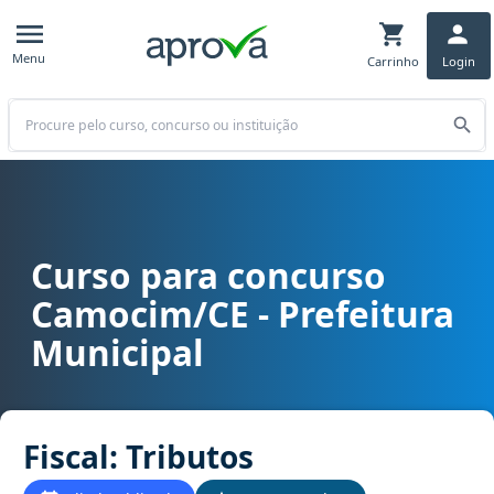
Menu
Carrinho
Login
Buscar
Curso para concurso
Curso para concurso Camocim/CE - Prefeitura Municipal cargo Fisca
Camocim/CE - Prefeitura
Municipal
Fiscal: Tributos