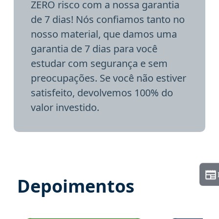
ZERO risco com a nossa garantia
de 7 dias! Nós confiamos tanto no
nosso material, que damos uma
garantia de 7 dias para você
estudar com segurança e sem
preocupações. Se você não estiver
satisfeito, devolvemos 100% do
valor investido.
Depoimentos