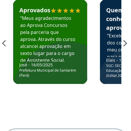
Estudante José recomenda o Aprova Concursos em depoime
Estudante Elai
Aprovados
Quem
“Meus agradecimentos
conhece
ao Aprova Concursos
aprova
pela parceria que
“Excelente
aprova. Através do curso
dos conte
alcancei aprovação em
meu curso,
sexto lugar para o cargo
para enten
de Assistente Social.
Elais - 15/07
colocar em
José - 16/05/2025
SGC: SEC BA - 
Hoje estou atuando na
através da
Prefeitura Municipal de Santarém
Educação Básic
Prefeitura de Santarém.
(Pará)
(Edital 2025_0
de questõe
Obrigado ao professores
e ao APROVA!”