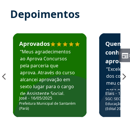
Depoimentos
Estudante José recomenda o Aprova Concursos em depoime
Estudante Elai
Aprovados
Quem
“Meus agradecimentos
conhece
ao Aprova Concursos
aprova
pela parceria que
“Excelente
aprova. Através do curso
dos conte
alcancei aprovação em
meu curso,
sexto lugar para o cargo
para enten
de Assistente Social.
Elais - 15/07
colocar em
José - 16/05/2025
SGC: SEC BA - 
Hoje estou atuando na
através da
Prefeitura Municipal de Santarém
Educação Básic
Prefeitura de Santarém.
(Pará)
(Edital 2025_0
de questõe
Obrigado ao professores
e ao APROVA!”