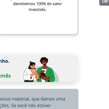
devolvemos 100% do valor
investido.
nho.
0/mês
 nosso material, que damos uma
ões. Se você não estiver