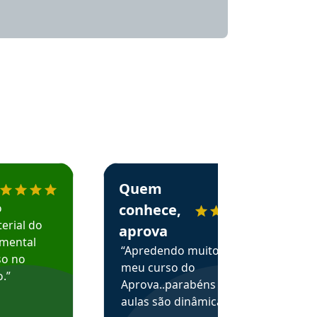
menda o Aprova Concursos em depoimento
Estudante Alessandra recomenda o Aprova 
Quem
o
conhece,
erial do
aprova
amental
“Apredendo muito no
so no
meu curso do
.”
Aprova..parabéns pelas
aulas são dinâmicas e