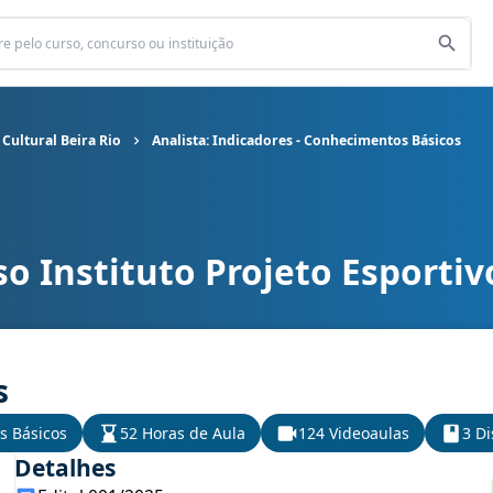
 Cultural Beira Rio
Analista: Indicadores - Conhecimentos Básicos
o Instituto Projeto Esportivo
rojeto Esportivo Cultural Beira Rio cargo Analista: Indicadores - C
s
s Básicos
52 Horas de Aula
124 Videoaulas
3 Di
Detalhes