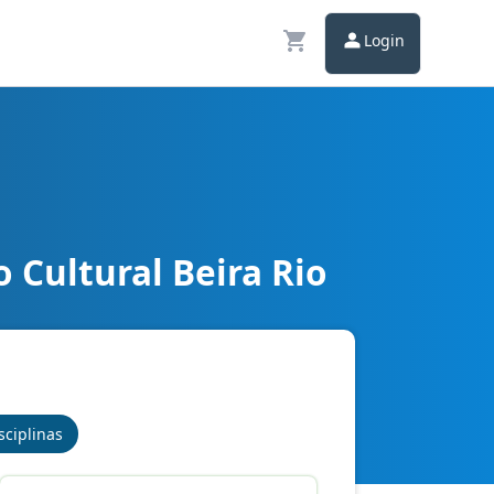
Login
 Cultural Beira Rio
onhecimentos Básicos
sciplinas