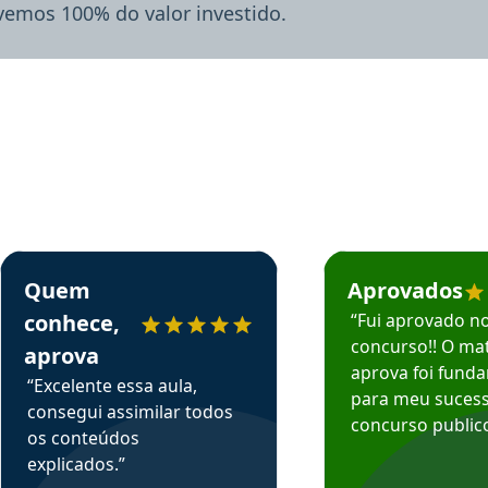
lvemos 100% do valor investido.
rsos em depoimento
Estudante Sergio recomenda o Aprova Concursos em depoimento
Estudante Mário reco
Quem
Aprovados
conhece,
“Fui aprovado n
concurso!! O mat
aprova
aprova foi fund
“Excelente essa aula,
para meu suces
consegui assimilar todos
concurso publico
os conteúdos
explicados.”