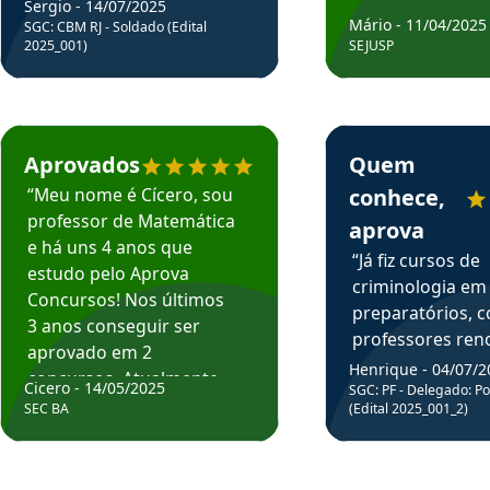
Sergio - 14/07/2025
Mário - 11/04/2025
SGC: CBM RJ - Soldado (Edital
2025_001)
SEJUSP
rsos em depoimento
Estudante Cicero recomenda o Aprova Concursos em depoimento
Estudante Henrique r
Aprovados
Quem
“Meu nome é Cícero, sou
conhece,
professor de Matemática
aprova
e há uns 4 anos que
“Já fiz cursos de
estudo pelo Aprova
criminologia em
Concursos! Nos últimos
preparatórios, 
3 anos conseguir ser
professores re
aprovado em 2
fiz curso em pós
Henrique - 04/07/2
concursos. Atualmente,
Cicero - 14/05/2025
graduação. Poré
SGC: PF - Delegado: Pol
estou atuando como
SEC BA
(Edital 2025_001_2)
Professor do Apr
professor de Matemática
sem dúvida, o m
do Estado da Bahia que
todos na discipl
fui aprovado estudando