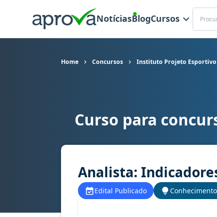
Buscar
Notícias
Blog
Cursos
Home
Concursos
Instituto Projeto Esportivo
Curso para concurs
Curso para concurso IPEC Beira Rio - Instituto P
Analista: Indicadore
Edital Publicado
Conhecimento