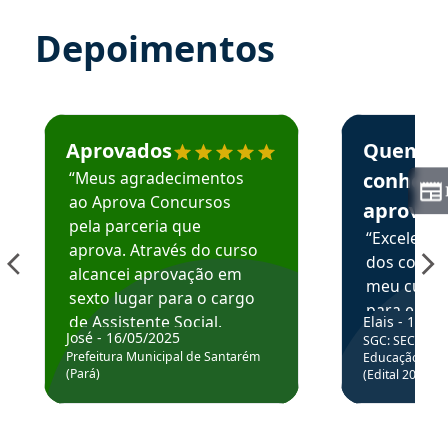
Depoimentos
Estudante José recomenda o Aprova Concursos em depoime
Estudante Elai
Aprovados
Quem
“Meus agradecimentos
conhece
ao Aprova Concursos
aprova
pela parceria que
“Excelente
aprova. Através do curso
dos conte
alcancei aprovação em
meu curso,
sexto lugar para o cargo
para enten
de Assistente Social.
Elais - 15/07
colocar em
José - 16/05/2025
SGC: SEC BA - 
Hoje estou atuando na
através da
Prefeitura Municipal de Santarém
Educação Básic
Prefeitura de Santarém.
(Pará)
(Edital 2025_0
de questõe
Obrigado ao professores
e ao APROVA!”