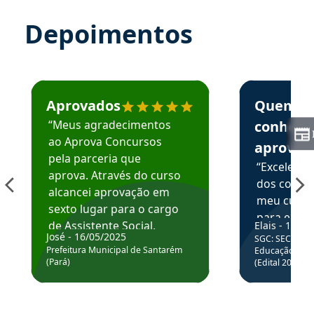
Depoimentos
Estudante José recomenda o Aprova Concursos em depoime
Estudante Elai
Aprovados
Quem
“Meus agradecimentos
conhece
ao Aprova Concursos
aprova
pela parceria que
“Excelente
aprova. Através do curso
dos conte
alcancei aprovação em
meu curso,
sexto lugar para o cargo
para enten
de Assistente Social.
Elais - 15/07
colocar em
José - 16/05/2025
SGC: SEC BA - 
Hoje estou atuando na
através da
Prefeitura Municipal de Santarém
Educação Básic
Prefeitura de Santarém.
(Pará)
(Edital 2025_0
de questõe
Obrigado ao professores
e ao APROVA!”