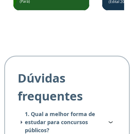
Prefeitura de Santarém.
(Pará)
(Edital 2025_0
de questõe
Obrigado ao professores
e ao APROVA!”
Dúvidas
frequentes
1. Qual a melhor forma de
estudar para concursos
públicos?