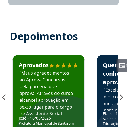
Depoimentos
Estudante José recomenda o Aprova Concursos em depoime
Estudante Elai
Aprovados
Quem
“Meus agradecimentos
conhece
ao Aprova Concursos
aprova
pela parceria que
“Excelente
aprova. Através do curso
dos conte
alcancei aprovação em
meu curso,
sexto lugar para o cargo
para enten
de Assistente Social.
Elais - 15/07
colocar em
José - 16/05/2025
SGC: SEC BA - 
Hoje estou atuando na
através da
Prefeitura Municipal de Santarém
Educação Básic