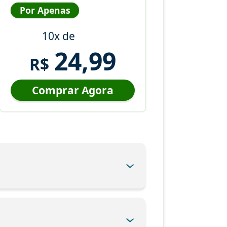
Por Apenas
10x de
24,99
R$
Comprar Agora