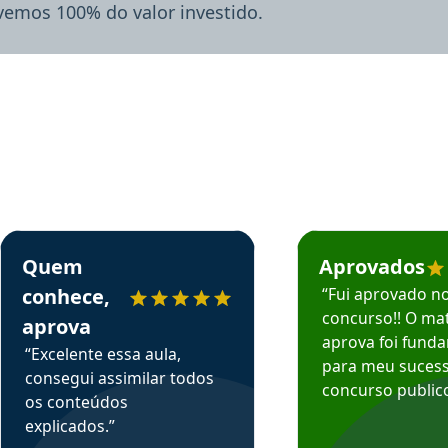
lvemos 100% do valor investido.
rsos em depoimento
Estudante Sergio recomenda o Aprova Concursos em depoimento
Estudante Mário reco
Quem
Aprovados
conhece,
“Fui aprovado n
concurso!! O mat
aprova
aprova foi fund
“Excelente essa aula,
para meu suces
consegui assimilar todos
concurso publico
os conteúdos
explicados.”