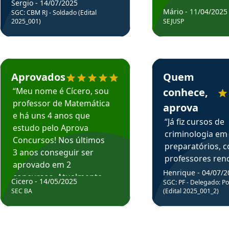
Sergio - 14/07/2025
Mário - 11/04/2025
SGC: CBM RJ - Soldado (Edital
2025_001)
SEJUSP
rsos em depoimento
Estudante Cicero recomenda o Aprova Concursos em depoimento
Estudante Henrique r
Aprovados
Quem
“Meu nome é Cícero, sou
conhece,
professor de Matemática
aprova
e há uns 4 anos que
“Já fiz cursos de
estudo pelo Aprova
criminologia em
Concursos! Nos últimos
preparatórios, 
3 anos conseguir ser
professores re
aprovado em 2
fiz curso em pós
Henrique - 04/07/2
concursos. Atualmente,
Cicero - 14/05/2025
graduação. Poré
SGC: PF - Delegado: Pol
estou atuando como
SEC BA
(Edital 2025_001_2)
Professor do Apr
professor de Matemática
sem dúvida, o m
do Estado da Bahia que
todos na discipl
fui aprovado estudando