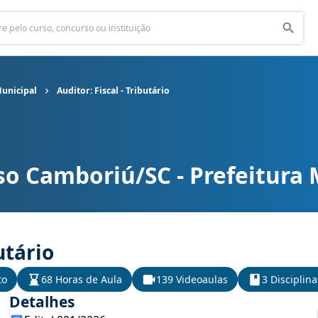
Municipal
Auditor: Fiscal - Tributário
so Camboriú/SC - Prefeitura 
nicipal cargo Auditor: Fiscal - Tributário
utário
to
68 Horas de Aula
139 Videoaulas
3 Disciplina
Detalhes