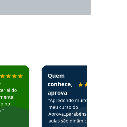
menda o Aprova Concursos em depoimento
Estudante Alessandra recomenda o Aprova 
Quem
o
conhece,
erial do
aprova
amental
“Apredendo muito no
so no
meu curso do
.”
Aprova..parabéns pelas
aulas são dinâmicas e