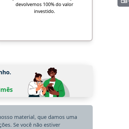
devolvemos 100% do valor
investido.
nho.
0/mês
 nosso material, que damos uma
ões. Se você não estiver