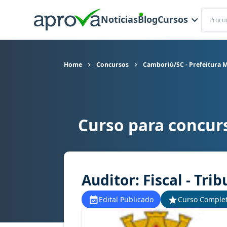
Buscar
Notícias
Blog
Cursos
Home
Concursos
Camboriú/SC - Prefeitura 
Curso para concur
Curso para concurso Camboriú/SC - Prefeitura Mu
Auditor: Fiscal - Trib
Edital Publicado
Curso Comple