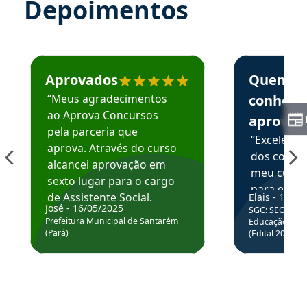
Depoimentos
Estudante José recomenda o Aprova Concursos em depoime
Estudante Elai
Aprovados
Quem
“Meus agradecimentos
conhece
ao Aprova Concursos
aprova
pela parceria que
“Excelente
aprova. Através do curso
dos conte
alcancei aprovação em
meu curso,
sexto lugar para o cargo
para enten
de Assistente Social.
Elais - 15/07
colocar em
José - 16/05/2025
SGC: SEC BA - 
Hoje estou atuando na
através da
Prefeitura Municipal de Santarém
Educação Básic
Prefeitura de Santarém.
(Pará)
(Edital 2025_0
de questõe
Obrigado ao professores
e ao APROVA!”