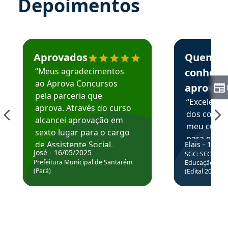
Depoimentos
Estudante José recomenda o Aprova Concursos em depoime
Estudante Elai
Aprovados
Quem
“Meus agradecimentos
conhece
ao Aprova Concursos
aprova
pela parceria que
“Excelente
aprova. Através do curso
dos conte
alcancei aprovação em
meu curso,
sexto lugar para o cargo
para enten
de Assistente Social.
Elais - 15/07
colocar em
José - 16/05/2025
SGC: SEC BA - 
Hoje estou atuando na
através da
Prefeitura Municipal de Santarém
Educação Básic
Prefeitura de Santarém.
(Pará)
(Edital 2025_0
de questõe
Obrigado ao professores
e ao APROVA!”