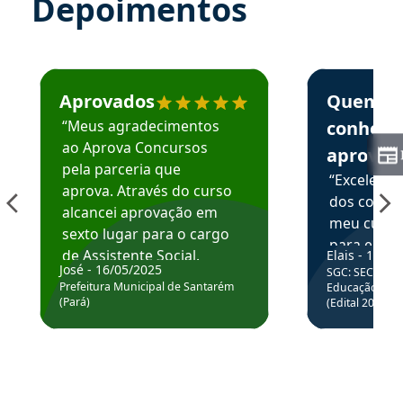
Depoimentos
Estudante José recomenda o Aprova Concursos em depoime
Estudante Elai
Aprovados
Quem
“Meus agradecimentos
conhece
ao Aprova Concursos
aprova
pela parceria que
“Excelente
aprova. Através do curso
dos conte
alcancei aprovação em
meu curso,
sexto lugar para o cargo
para enten
de Assistente Social.
Elais - 15/07
colocar em
José - 16/05/2025
SGC: SEC BA - 
Hoje estou atuando na
através da
Prefeitura Municipal de Santarém
Educação Básic
Prefeitura de Santarém.
(Pará)
(Edital 2025_0
de questõe
Obrigado ao professores
e ao APROVA!”