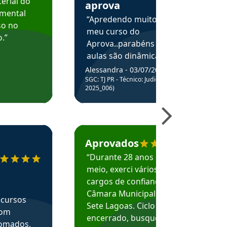
erial do
aprova
amental
“Apredendo muito no
so no
meu curso do
.”
Aprova..parabéns pelas
aulas são dinâmicas e
me ajudam a entender
Alessandra - 03/07/2025
melhor os assuntos.”
SGC: TJ PR - Técnico: Judiciário (Edital
2025_006)
ecomenda o Aprova Concursos em depoimento
Estudante Caio recomenda o Aprova Concur
Aprovados
“Durante 28 anos e
meio, exerci vários
cargos de confiança na
Câmara Municipal de
 cursos
Sete Lagoas. Ciclo
com
encerrado, busquei
nomados,