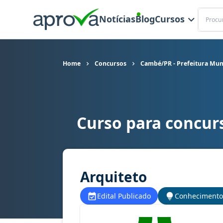
Buscar
Notícias
Blog
Cursos
Home
Concursos
Cambé/PR - Prefeitura Mun
Curso para concur
Curso para concurso Cambé/PR - Prefeitura Mun
Arquiteto
Edital Publicado
Conhecimento