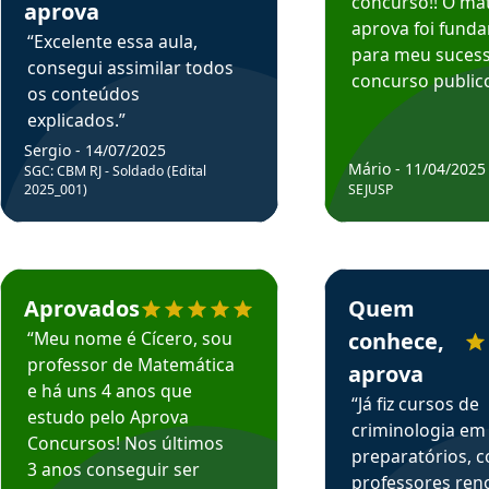
concurso!! O mat
aprova
aprova foi fund
“Excelente essa aula,
para meu suces
consegui assimilar todos
concurso publico
os conteúdos
explicados.”
Sergio - 14/07/2025
Mário - 11/04/2025
SGC: CBM RJ - Soldado (Edital
2025_001)
SEJUSP
rsos em depoimento
Estudante Cicero recomenda o Aprova Concursos em depoimento
Estudante Henrique r
Aprovados
Quem
“Meu nome é Cícero, sou
conhece,
professor de Matemática
aprova
e há uns 4 anos que
“Já fiz cursos de
estudo pelo Aprova
criminologia em
Concursos! Nos últimos
preparatórios, 
3 anos conseguir ser
professores re