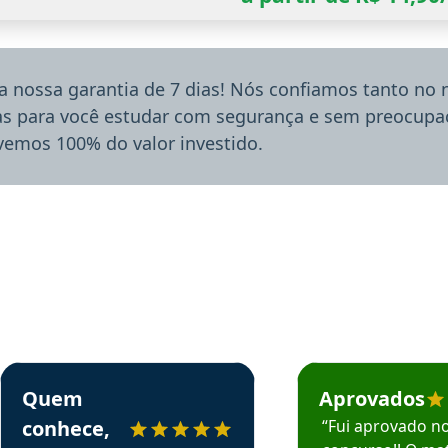
a nossa garantia de 7 dias! Nós confiamos tanto no
ias para você estudar com segurança e sem preocupaç
lvemos 100% do valor investido.
rsos em depoimento
Estudante Sergio recomenda o Aprova Concursos em depoimento
Estudante Mário reco
Quem
Aprovados
conhece,
“Fui aprovado n