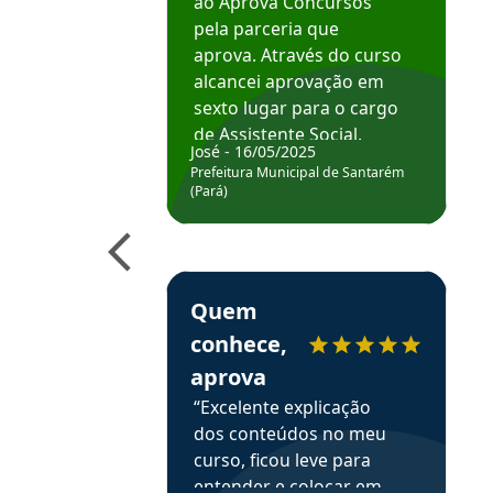
ao Aprova Concursos
pela parceria que
aprova. Através do curso
alcancei aprovação em
sexto lugar para o cargo
de Assistente Social.
José - 16/05/2025
Hoje estou atuando na
Prefeitura Municipal de Santarém
Prefeitura de Santarém.
(Pará)
Obrigado ao professores
e ao APROVA!”
Estudante Elais recomenda o Aprova Concu
Quem
conhece,
aprova
“Excelente explicação
dos conteúdos no meu
curso, ficou leve para
entender e colocar em