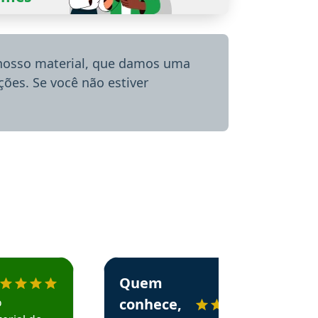
 nosso material, que damos uma
ões. Se você não estiver
menda o Aprova Concursos em depoimento
Estudante Alessandra recomenda o Aprova 
Quem
o
conhece,