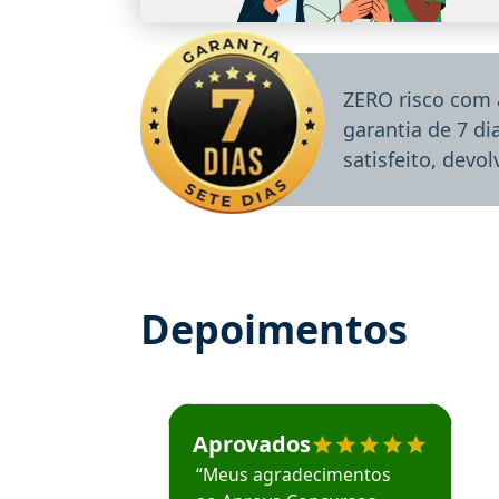
ZERO risco com 
garantia de 7 d
satisfeito, devo
Depoimentos
Estudante José recomenda o Aprova Concu
Aprovados
“Meus agradecimentos