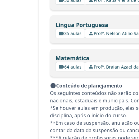
56 aulas
Profº. Kátia Vieira de
Língua Portuguesa
35 aulas
Profº. Nelson Atilio Sa
Matemática
64 aulas
Profº. Braian Azael da
Conteúdo de planejamento
Os seguintes conteúdos não serão con
nacionais, estaduais e municipais. Co
*Se houver aulas em produção, elas se
disciplina, após o início do curso.
**Em caso de suspensão, anulação ou
contar da data da suspensão ou canc
***A relação de professores pode ser