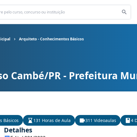
icipal
Arquiteto - Conhecimentos Básicos
so Cambé/PR - Prefeitura Mu
icipal cargo Arquiteto - Conhecimentos Básicos
s Básicos
131 Horas de Aula
311 Videoaulas
4 D
Detalhes