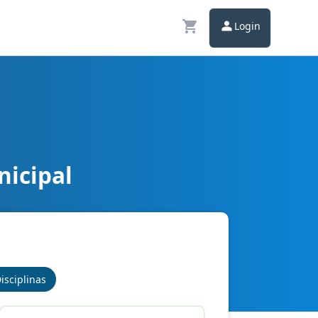
Login
nicipal
isciplinas