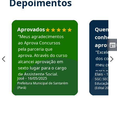
Depoimentos
Estudante José recomenda o Aprova Concursos em depoime
Estudante Elai
Aprovados
Quem
“Meus agradecimentos
conhece
ao Aprova Concursos
aprova
pela parceria que
“Excelente
aprova. Através do curso
dos conte
alcancei aprovação em
meu curso,
sexto lugar para o cargo
para enten
de Assistente Social.
Elais - 15/07
colocar em
José - 16/05/2025
SGC: SEC BA - 
Hoje estou atuando na
através da
Prefeitura Municipal de Santarém
Educação Básic
Prefeitura de Santarém.
(Pará)
(Edital 2025_0
de questõe
Obrigado ao professores
e ao APROVA!”