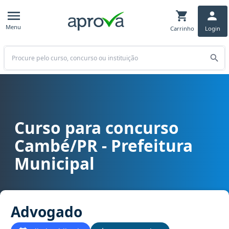
Menu
Carrinho
Login
Buscar
Curso para concurso
Curso para concurso Cambé/PR - Prefeitura Municipal cargo Advo
Cambé/PR - Prefeitura
Municipal
Advogado