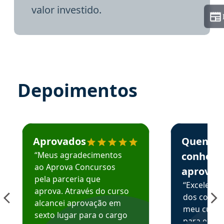
valor investido.
Depoimentos
Estudante José recomenda o Aprova Concursos em depoime
Estudante Elai
Aprovados
Quem
“Meus agradecimentos
conhece
ao Aprova Concursos
aprova
pela parceria que
“Excelente
aprova. Através do curso
dos conte
alcancei aprovação em
meu curso,
sexto lugar para o cargo
para enten