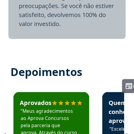
preocupações. Se você não estiver
satisfeito, devolvemos 100% do
valor investido.
Depoimentos
Estudante José recomenda o Aprova Concursos em depoime
Estudante Elai
Aprovados
Quem
“Meus agradecimentos
conhece
ao Aprova Concursos
aprova
pela parceria que
“Excelente
aprova. Através do curso