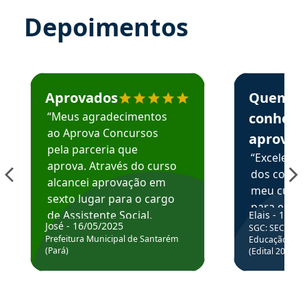
Depoimentos
Estudante José recomenda o Aprova Concursos em depoime
Estudante Elai
Aprovados
Quem
“Meus agradecimentos
conhece
ao Aprova Concursos
aprova
pela parceria que
“Excelente
aprova. Através do curso
dos conte
alcancei aprovação em
meu curso,
sexto lugar para o cargo
para enten
de Assistente Social.
Elais - 15/07
colocar em
José - 16/05/2025
SGC: SEC BA - 
Hoje estou atuando na
através da
Prefeitura Municipal de Santarém
Educação Básic
Prefeitura de Santarém.
(Pará)
(Edital 2025_0
de questõe
Obrigado ao professores
e ao APROVA!”