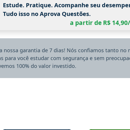
Estude. Pratique. Acompanhe seu desempe
Tudo isso no Aprova Questões.
a partir de R$ 14,9
a nossa garantia de 7 dias! Nós confiamos tanto no
ias para você estudar com segurança e sem preocupaç
lvemos 100% do valor investido.