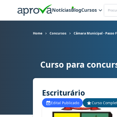
Buscar
Notícias
Blog
Cursos
Home
Concursos
Câmara Municipal - Passo 
Curso para concur
Curso para concurso Câmara Municipal - Passo 
Escriturário
Edital Publicado
Curso Comple