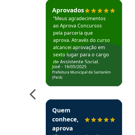
Estudante José recomenda o Aprova Concu
Aprovados
“Meus agradecimentos
ao Aprova Concursos
pela parceria que
aprova. Através do curso
alcancei aprovação em
sexto lugar para o cargo
de Assistente Social.
José - 16/05/2025
Hoje estou atuando na
Prefeitura Municipal de Santarém
Prefeitura de Santarém.
(Pará)
Obrigado ao professores
e ao APROVA!”
Estudante Elais recomenda o Aprova Concu
Quem
conhece,
aprova