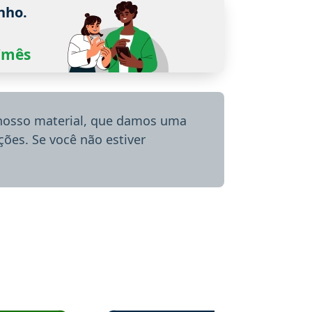
nho.
0/mês
 nosso material, que damos uma
ões. Se você não estiver