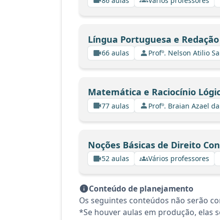
86 aulas
Vários professores
Língua Portuguesa e Redação 
66 aulas
Profº. Nelson Atilio Sa
Matemática e Raciocínio Lógi
77 aulas
Profº. Braian Azael da
Noções Básicas de Direito Con
52 aulas
Vários professores
Conteúdo de planejamento
Os seguintes conteúdos não serão con
*Se houver aulas em produção, elas se