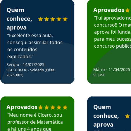
rsos em depoimento
Estudante Sergio recomenda o Aprova Concursos em depoimento
Estudante Mário reco
Quem
Aprovados
conhece,
“Fui aprovado n
concurso!! O mat
aprova
aprova foi fund
“Excelente essa aula,
para meu suces
consegui assimilar todos
concurso publico
os conteúdos
explicados.”
Sergio - 14/07/2025
Mário - 11/04/2025
SGC: CBM RJ - Soldado (Edital
2025_001)
SEJUSP
rsos em depoimento
Estudante Cicero recomenda o Aprova Concursos em depoimento
Estudante Henrique r
Aprovados
Quem
“Meu nome é Cícero, sou
conhece,
professor de Matemática
aprova
e há uns 4 anos que