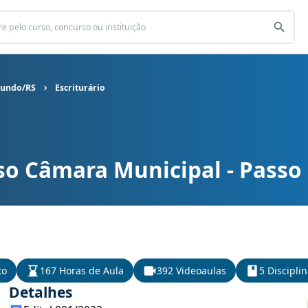
Fundo/RS
Escriturário
so Câmara Municipal - Passo
Fundo/RS cargo Escriturário
to
167 Horas de Aula
392 Videoaulas
5 Discipli
Detalhes