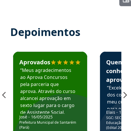
Depoimentos
Estudante José recomenda o Aprova Concursos em depoime
Estudante Elai
Aprovados
Quem
“Meus agradecimentos
conhece
ao Aprova Concursos
aprova
pela parceria que
“Excelente
aprova. Através do curso
dos conte
alcancei aprovação em
meu curso,
sexto lugar para o cargo
para enten
de Assistente Social.
Elais - 15/07
colocar em
José - 16/05/2025
SGC: SEC BA - 
Hoje estou atuando na
através da
Prefeitura Municipal de Santarém
Educação Básic
Prefeitura de Santarém.
(Pará)
(Edital 2025_0
de questõe