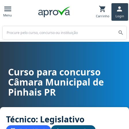
Menu
Carrinho
Login
Buscar
Curso para concurso
Curso para concurso Câmara Municipal de Pinhais PR cargo Técnico
Câmara Municipal de
Pinhais PR
Técnico: Legislativo