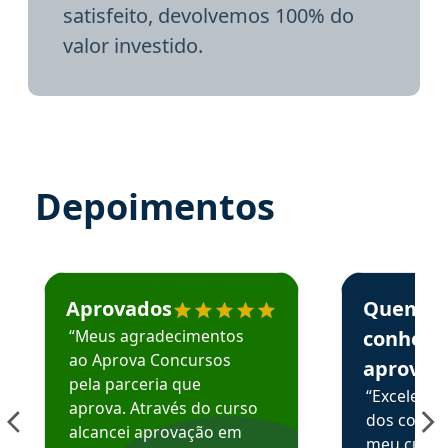
satisfeito, devolvemos 100% do
valor investido.
Depoimentos
Estudante José recomenda o Aprova Concursos em depoime
Estudante Elai
Aprovados
Quem
“Meus agradecimentos
conhece
ao Aprova Concursos
aprova
pela parceria que
“Excelente
aprova. Através do curso
dos conte
alcancei aprovação em
meu curso,