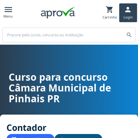
Menu
Carrinho
Login
Buscar
Curso para concurso
Curso para concurso Câmara Municipal de Pinhais PR cargo Conta
Câmara Municipal de
Pinhais PR
Contador