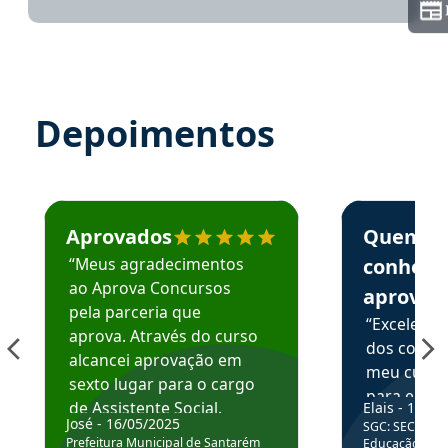
Depoimentos
Estudante José recomenda o Aprova Concursos em depoime
Estudante Elai
Aprovados
Quem
“Meus agradecimentos
conhece
ao Aprova Concursos
aprova
pela parceria que
“Excelente
aprova. Através do curso
dos conte
alcancei aprovação em
meu curso,
sexto lugar para o cargo
para enten
de Assistente Social.
Elais - 15/07
colocar em
José - 16/05/2025
SGC: SEC BA - 
Hoje estou atuando na
através da
Prefeitura Municipal de Santarém
Educação Básic