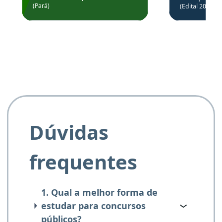
Prefeitura de Santarém.
(Pará)
(Edital 2025_0
de questõe
Obrigado ao professores
e ao APROVA!”
Dúvidas
frequentes
1. Qual a melhor forma de
estudar para concursos
públicos?