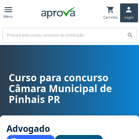
Menu
Carrinho
Login
Buscar
Curso para concurso
Curso para concurso Câmara Municipal de Pinhais PR cargo Advo
Câmara Municipal de
Pinhais PR
Advogado