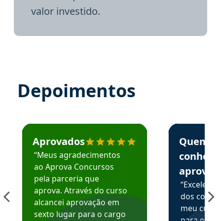
valor investido.
Depoimentos
Estudante José recomenda o Aprova Concursos em depoime
Estudante Elai
Aprovados
Quem
“Meus agradecimentos
conhece
ao Aprova Concursos
aprova
pela parceria que
“Excelente
aprova. Através do curso
dos conte
alcancei aprovação em
meu curso,
sexto lugar para o cargo
para enten