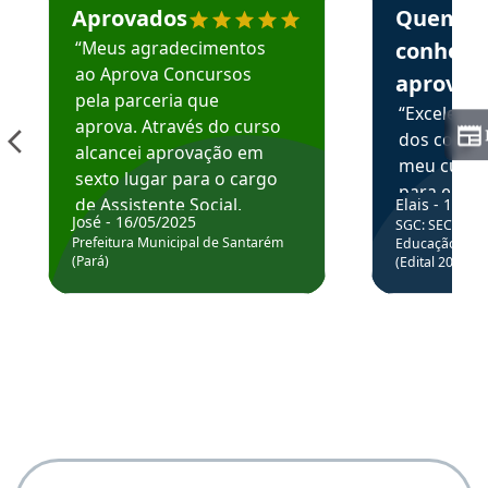
Aprovados
Quem
“Meus agradecimentos
conhece
ao Aprova Concursos
aprova
pela parceria que
“Excelente
aprova. Através do curso
dos conte
alcancei aprovação em
meu curso,
sexto lugar para o cargo
para enten
de Assistente Social.
Elais - 15/07
colocar em
José - 16/05/2025
SGC: SEC BA - 
Hoje estou atuando na
através da
Prefeitura Municipal de Santarém
Educação Básic
Prefeitura de Santarém.
(Pará)
(Edital 2025_0
de questõe
Obrigado ao professores
e ao APROVA!”