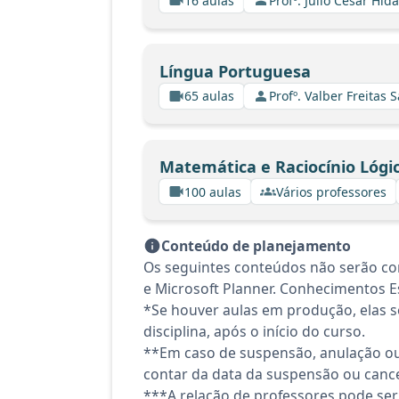
16 aulas
Profº. Julio Cesar Hid
Língua Portuguesa
65 aulas
Profº. Valber Freitas 
Matemática e Raciocínio Lógi
100 aulas
Vários professores
Conteúdo de planejamento
Os seguintes conteúdos não serão co
e Microsoft Planner. Conhecimentos Es
*Se houver aulas em produção, elas se
disciplina, após o início do curso.
**Em caso de suspensão, anulação ou
contar da data da suspensão ou canc
***A relação de professores pode ser