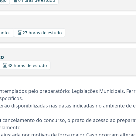
algo
6 horas de estudo
Santos
27 horas de estudo
co
48 horas de estudo
ntemplados pelo preparatório: Legislações Municipais. Fer
pecíficos.
rão disponibilizadas nas datas indicadas no ambiente de es
 cancelamento do concurso, o prazo de acesso ao preparat
elamento.
 ajustada por motivos de força maior. Caso ocorram altera