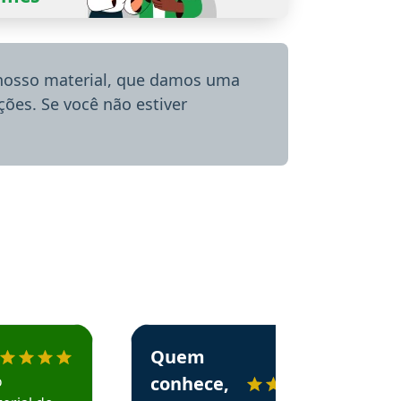
 nosso material, que damos uma
ões. Se você não estiver
menda o Aprova Concursos em depoimento
Estudante Alessandra recomenda o Aprova 
Quem
o
conhece,