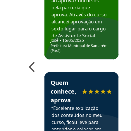
ao Aprova Concursos
pela parceria que
aprova. Através do curso
alcancei aprovação em
sexto lugar para o cargo
de Assistente Social.
José - 16/05/2025
Hoje estou atuando na
Prefeitura Municipal de Santarém
Prefeitura de Santarém.
(Pará)
Obrigado ao professores
e ao APROVA!”
Estudante Elais recomenda o Aprova Concu
Quem
conhece,
aprova
“Excelente explicação
dos conteúdos no meu
curso, ficou leve para
entender e colocar em