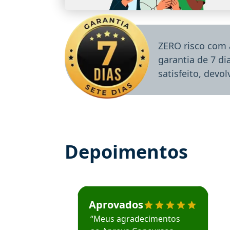
ZERO risco com 
garantia de 7 d
satisfeito, devo
Depoimentos
Estudante José recomenda o Aprova Concu
Aprovados
“Meus agradecimentos