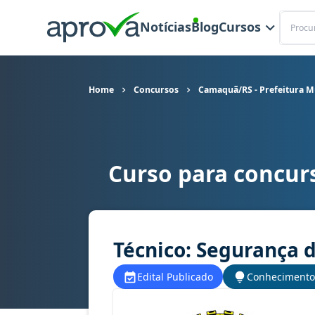
Buscar
Notícias
Blog
Cursos
Home
Concursos
Camaquã/RS - Prefeitura M
Curso para concur
Curso para concurso Camaquã/RS - Prefeitura M
Técnico: Segurança 
Edital Publicado
Conhecimento