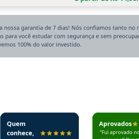
a nossa garantia de 7 dias! Nós confiamos tanto no
ias para você estudar com segurança e sem preocupaç
lvemos 100% do valor investido.
rsos em depoimento
Estudante Sergio recomenda o Aprova Concursos em depoimento
Estudante Mário reco
Quem
Aprovados
conhece,
“Fui aprovado n