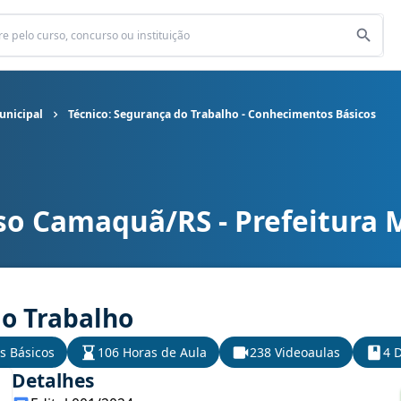
unicipal
Técnico: Segurança do Trabalho - Conhecimentos Básicos
so Camaquã/RS - Prefeitura 
unicipal cargo Técnico: Segurança do Trabalho - Conhecimentos B
do Trabalho
s Básicos
106 Horas de Aula
238 Videoaulas
4 D
Detalhes