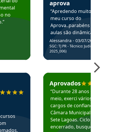
erial do
aprova
amental
“Apredendo muito no
so no
meu curso do
.”
Aprova..parabéns pelas
aulas são dinâmicas e
me ajudam a entender
Alessandra - 03/07/2025
melhor os assuntos.”
SGC: TJ PR - Técnico: Judiciário (Edital
2025_006)
ecomenda o Aprova Concursos em depoimento
Estudante Caio recomenda o Aprova Concur
Aprovados
“Durante 28 anos e
meio, exerci vários
cargos de confiança na
Câmara Municipal de
 cursos
Sete Lagoas. Ciclo
com
encerrado, busquei
nomados,