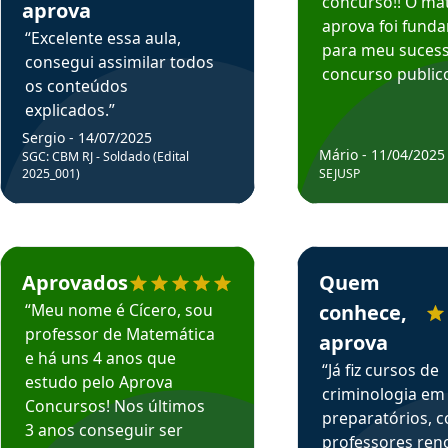
concurso!! O mat
aprova
aprova foi fund
“Excelente essa aula,
para meu suces
consegui assimilar todos
concurso publico
os conteúdos
explicados.”
Sergio - 14/07/2025
Mário - 11/04/2025
SGC: CBM RJ - Soldado (Edital
2025_001)
SEJUSP
rsos em depoimento
Estudante Cicero recomenda o Aprova Concursos em depoimento
Estudante Henrique r
Aprovados
Quem
“Meu nome é Cícero, sou
conhece,
professor de Matemática
aprova
e há uns 4 anos que
“Já fiz cursos de
estudo pelo Aprova
criminologia em
Concursos! Nos últimos
preparatórios, 
3 anos conseguir ser
professores re