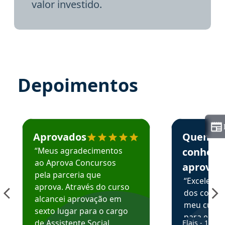
valor investido.
Depoimentos
Estudante José recomenda o Aprova Concursos em depoime
Estudante Elai
Aprovados
Quem
“Meus agradecimentos
conhece
ao Aprova Concursos
aprova
pela parceria que
“Excelente
aprova. Através do curso
dos conte
alcancei aprovação em
meu curso,
sexto lugar para o cargo
para enten
de Assistente Social.
Elais - 15/07