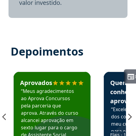
valor investido.
Depoimentos
Estudante José recomenda o Aprova Concursos em depoime
Estudante Elai
Aprovados
Quem
“Meus agradecimentos
conhece
ao Aprova Concursos
aprova
pela parceria que
“Excelente
aprova. Através do curso
dos conte
alcancei aprovação em
meu curso,
sexto lugar para o cargo
para enten
de Assistente Social.
Elais - 15/07