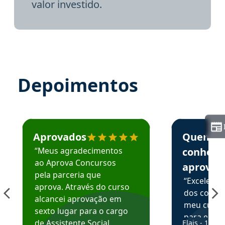
valor investido.
Depoimentos
Estudante José recomenda o Aprova Concursos em depoime
Estudante Elai
Aprovados
Quem
“Meus agradecimentos
conhece
ao Aprova Concursos
aprova
pela parceria que
“Excelente
aprova. Através do curso
dos conte
alcancei aprovação em
meu curso,
sexto lugar para o cargo
para enten
de Assistente Social.
Elais - 15/07