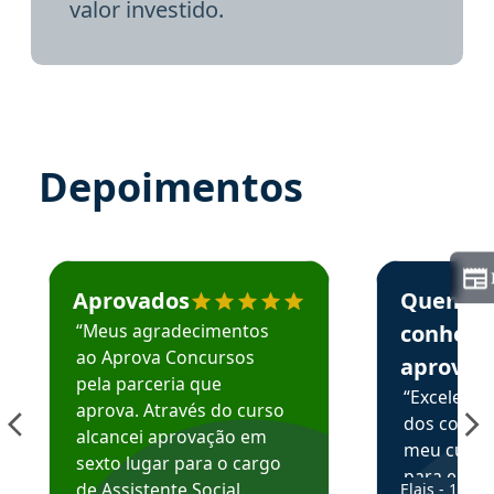
valor investido.
Depoimentos
Estudante José recomenda o Aprova Concursos em depoime
Estudante Elai
Aprovados
Quem
“Meus agradecimentos
conhece
ao Aprova Concursos
aprova
pela parceria que
“Excelente
aprova. Através do curso
dos conte
alcancei aprovação em
meu curso,
sexto lugar para o cargo
para enten
de Assistente Social.
Elais - 15/07