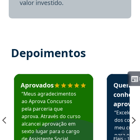
valor investido.
Depoimentos
Estudante José recomenda o Aprova Concursos em depoime
Estudante Elai
Aprovados
Quem
“Meus agradecimentos
conhece
ao Aprova Concursos
aprova
pela parceria que
“Excelente
aprova. Através do curso
dos conte
alcancei aprovação em
meu curso,
sexto lugar para o cargo
para enten
de Assistente Social.
Elais - 15/07