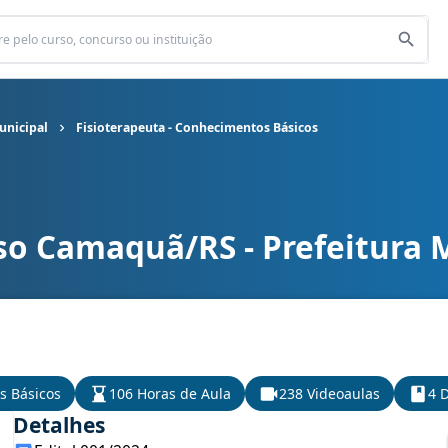
unicipal
Fisioterapeuta - Conhecimentos Básicos
so Camaquã/RS - Prefeitura 
unicipal cargo Fisioterapeuta - Conhecimentos Básicos
s Básicos
106 Horas de Aula
238 Videoaulas
4 D
Detalhes