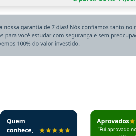
a nossa garantia de 7 dias! Nós confiamos tanto no
ias para você estudar com segurança e sem preocupaç
lvemos 100% do valor investido.
rsos em depoimento
Estudante Sergio recomenda o Aprova Concursos em depoimento
Estudante Mário reco
Quem
Aprovados
conhece,
“Fui aprovado n