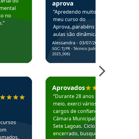
erial do
aprova
amental
“Apredendo muito no
so no
meu curso do
.”
Aprova..parabéns pelas
aulas são dinâmicas e
me ajudam a entender
Alessandra - 03/07/2025
melhor os assuntos.”
SGC: TJ PR - Técnico: Judiciário (Edital
2025_006)
ecomenda o Aprova Concursos em depoimento
Estudante Caio recomenda o Aprova Concur
Aprovados
“Durante 28 anos e
meio, exerci vários
cargos de confiança na
Câmara Municipal de
 cursos
Sete Lagoas. Ciclo
com
encerrado, busquei
nomados,