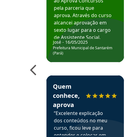
ao Aprova Concursos
pela parceria que
aprova. Através do curso
alcancei aprovação em
sexto lugar para o cargo
de Assistente Social.
José - 16/05/2025
Hoje estou atuando na
Prefeitura Municipal de Santarém
Prefeitura de Santarém.
(Pará)
Obrigado ao professores
e ao APROVA!”
Estudante Elais recomenda o Aprova Concu
Quem
conhece,
aprova
“Excelente explicação
dos conteúdos no meu
curso, ficou leve para
entender e colocar em