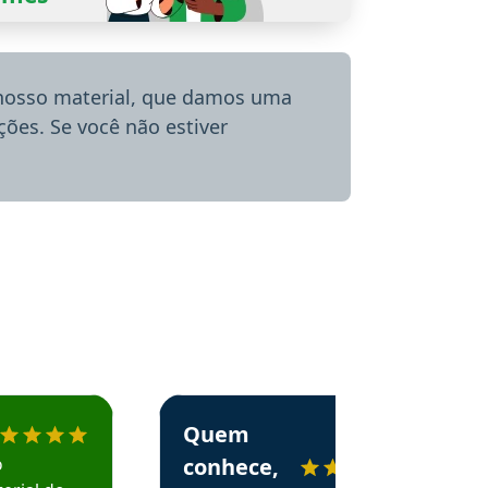
 nosso material, que damos uma
ões. Se você não estiver
menda o Aprova Concursos em depoimento
Estudante Alessandra recomenda o Aprova 
Quem
o
conhece,