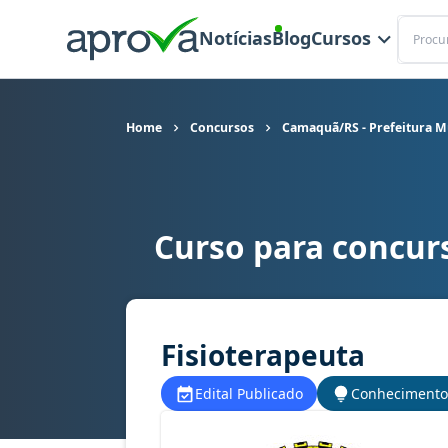
Buscar
Notícias
Blog
Cursos
Home
Concursos
Camaquã/RS - Prefeitura M
Curso para concur
Curso para concurso Camaquã/RS - Prefeitura M
Fisioterapeuta
Edital Publicado
Conhecimento