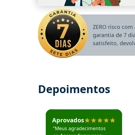
ZERO risco com 
garantia de 7 d
satisfeito, devo
Depoimentos
Estudante José recomenda o Aprova Concu
Aprovados
“Meus agradecimentos