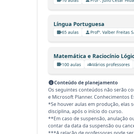
16 aulas
Profº. Julio Cesar Hid
Língua Portuguesa
65 aulas
Profº. Valber Freitas 
Matemática e Raciocínio Lógi
100 aulas
Vários professores
Conteúdo de planejamento
Os seguintes conteúdos não serão co
e Microsoft Planner. Conhecimentos Es
*Se houver aulas em produção, elas se
disciplina, após o início do curso.
**Em caso de suspensão, anulação ou
contar da data da suspensão ou canc
***A relação de professores pode ser