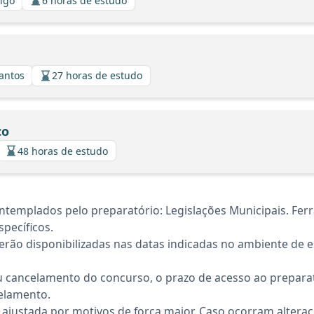
algo
6 horas de estudo
Santos
27 horas de estudo
co
48 horas de estudo
ntemplados pelo preparatório: Legislações Municipais. Fer
pecíficos.
rão disponibilizadas nas datas indicadas no ambiente de es
 cancelamento do concurso, o prazo de acesso ao preparat
elamento.
 ajustada por motivos de força maior. Caso ocorram altera