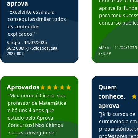
concurso!! O mat
aprova
aprova foi fund
“Excelente essa aula,
para meu suces
consegui assimilar todos
concurso publico
os conteúdos
explicados.”
Sergio - 14/07/2025
Mário - 11/04/2025
SGC: CBM RJ - Soldado (Edital
2025_001)
SEJUSP
rsos em depoimento
Estudante Cicero recomenda o Aprova Concursos em depoimento
Estudante Henrique r
Aprovados
Quem
“Meu nome é Cícero, sou
conhece,
professor de Matemática
aprova
e há uns 4 anos que
“Já fiz cursos de
estudo pelo Aprova
criminologia em
Concursos! Nos últimos
preparatórios, 
3 anos conseguir ser
professores re