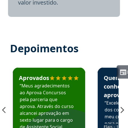
valor investido.
Depoimentos
Estudante José recomenda o Aprova Concursos em depoime
Estudante Elai
Aprovados
Quem
“Meus agradecimentos
conhece
ao Aprova Concursos
aprova
pela parceria que
“Excelente
aprova. Através do curso
dos conte
alcancei aprovação em
meu curso,
sexto lugar para o cargo
para enten
de Assistente Social.
Elais - 15/07