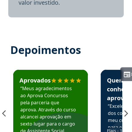
valor investido.
Depoimentos
Estudante José recomenda o Aprova Concursos em depoime
Estudante Elai
Aprovados
Quem
“Meus agradecimentos
conhece
ao Aprova Concursos
aprova
pela parceria que
“Excelente
aprova. Através do curso
dos conte
alcancei aprovação em
meu curso,
sexto lugar para o cargo
para enten
de Assistente Social.
Elais - 15/07