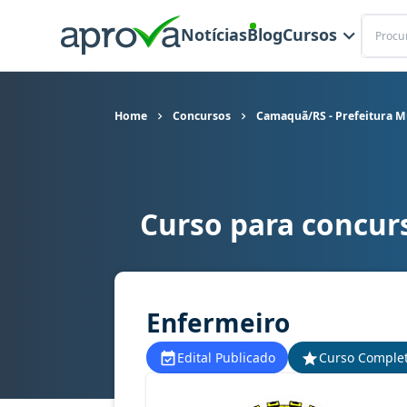
Buscar
Notícias
Blog
Cursos
Home
Concursos
Camaquã/RS - Prefeitura M
Curso para concur
Curso para concurso Camaquã/RS - Prefeitura M
Enfermeiro
Edital Publicado
Curso Comple