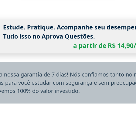
Estude. Pratique. Acompanhe seu desempe
Tudo isso no Aprova Questões.
a partir de R$ 14,9
a nossa garantia de 7 dias! Nós confiamos tanto no
ias para você estudar com segurança e sem preocupaç
lvemos 100% do valor investido.