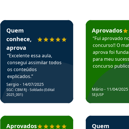
rsos em depoimento
Estudante Sergio recomenda o Aprova Concursos em depoimento
Estudante Mário reco
Quem
Aprovados
conhece,
“Fui aprovado n
concurso!! O mat
aprova
aprova foi fund
“Excelente essa aula,
para meu suces
consegui assimilar todos
concurso publico
os conteúdos
explicados.”
Sergio - 14/07/2025
Mário - 11/04/2025
SGC: CBM RJ - Soldado (Edital
2025_001)
SEJUSP
rsos em depoimento
Estudante Cicero recomenda o Aprova Concursos em depoimento
Estudante Henrique r
Aprovados
Quem