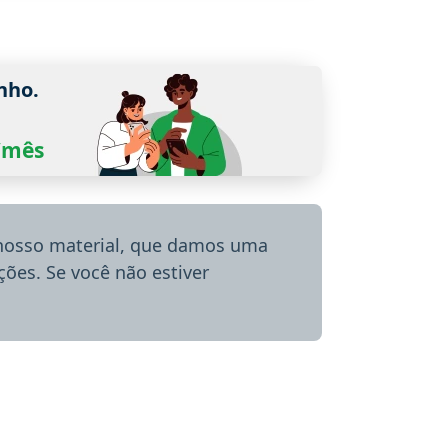
nho.
0/mês
 nosso material, que damos uma
ões. Se você não estiver