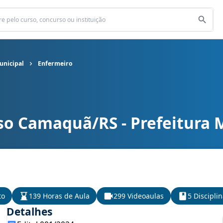
unicipal
Enfermeiro
so Camaquã/RS - Prefeitura 
unicipal cargo Enfermeiro
to
139 Horas de Aula
299 Videoaulas
5 Discipli
Detalhes