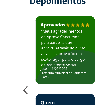
Depoimentos
Estudante José recomenda o Aprova Concu
Aprovados
“Meus agradecimentos
ao Aprova Concursos
pela parceria que
aprova. Através do curso
alcancei aprovação em
sexto lugar para o cargo
de Assistente Social.
José - 16/05/2025
Hoje estou atuando na
Prefeitura Municipal de Santarém
Prefeitura de Santarém.
(Pará)
Obrigado ao professores
e ao APROVA!”
Estudante Elais recomenda o Aprova Concu
Quem