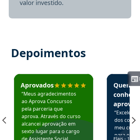
valor investido.
Depoimentos
Estudante José recomenda o Aprova Concursos em depoime
Estudante Elai
Aprovados
Quem
“Meus agradecimentos
conhece
ao Aprova Concursos
aprova
pela parceria que
“Excelente
aprova. Através do curso
dos conte
alcancei aprovação em
meu curso,
sexto lugar para o cargo
para enten
de Assistente Social.
Elais - 15/07