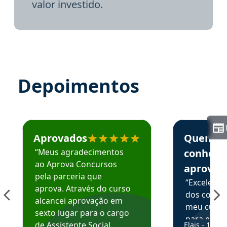
valor investido.
Depoimentos
Estudante José recomenda o Aprova Concursos em depoime
Estudante Elai
Aprovados
Quem
“Meus agradecimentos
conhece
ao Aprova Concursos
aprova
pela parceria que
“Excelente
aprova. Através do curso
dos conte
alcancei aprovação em
meu curso,
sexto lugar para o cargo
para enten
de Assistente Social.
Elais - 15/07