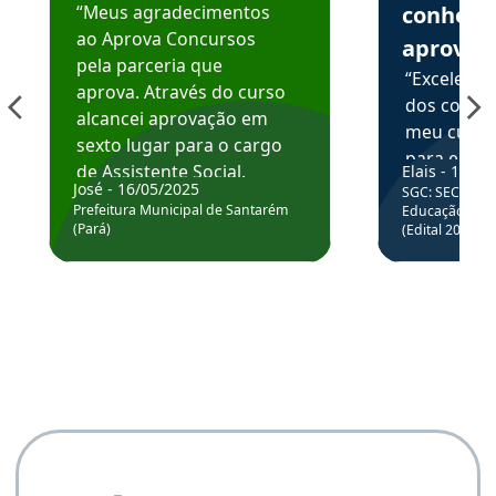
“Meus agradecimentos
conhece
ao Aprova Concursos
aprova
pela parceria que
“Excelente
aprova. Através do curso
dos conte
alcancei aprovação em
meu curso,
sexto lugar para o cargo
para enten
de Assistente Social.
Elais - 15/07
colocar em
José - 16/05/2025
SGC: SEC BA - 
Hoje estou atuando na
através da
Prefeitura Municipal de Santarém
Educação Básic
Prefeitura de Santarém.
(Pará)
(Edital 2025_0
de questõe
Obrigado ao professores
e ao APROVA!”