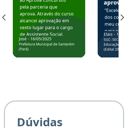
aprova
pela parceria que
“Excelente
aprova. Através do curso
dos conte
alcancei aprovação em
meu curso,
sexto lugar para o cargo
para enten
de Assistente Social.
Elais - 15/07
colocar em
José - 16/05/2025
SGC: SEC BA - 
Hoje estou atuando na
através da
Prefeitura Municipal de Santarém
Educação Básic
Prefeitura de Santarém.
(Pará)
(Edital 2025_0
de questõe
Obrigado ao professores
e ao APROVA!”
Dúvidas