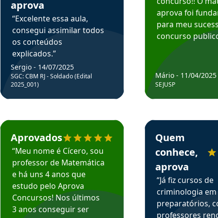
concurso!! O mat
aprova
aprova foi fund
“Excelente essa aula,
para meu suces
consegui assimilar todos
concurso publico
os conteúdos
explicados.”
Sergio - 14/07/2025
Mário - 11/04/2025
SGC: CBM RJ - Soldado (Edital
2025_001)
SEJUSP
rsos em depoimento
Estudante Cicero recomenda o Aprova Concursos em depoimento
Estudante Henrique r
Aprovados
Quem
“Meu nome é Cícero, sou
conhece,
professor de Matemática
aprova
e há uns 4 anos que
“Já fiz cursos de
estudo pelo Aprova
criminologia em
Concursos! Nos últimos
preparatórios, 
3 anos conseguir ser
professores re