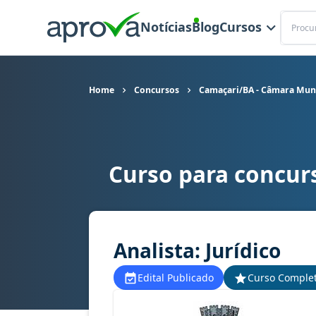
Buscar
Notícias
Blog
Cursos
Home
Concursos
Camaçari/BA - Câmara Muni
Curso para concur
Curso para concurso Camaçari/BA - Câmara Munic
Analista: Jurídico
Edital Publicado
Curso Comple