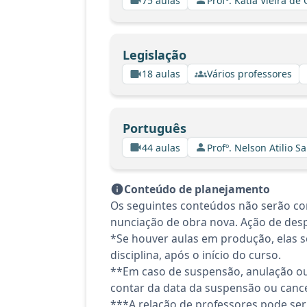
75 aulas
Profº. Kátia Vieira de
Legislação
18 aulas
Vários professores
Português
44 aulas
Profº. Nelson Atilio Sa
Conteúdo de planejamento
Os seguintes conteúdos não serão con
nunciação de obra nova. Ação de despe
*Se houver aulas em produção, elas se
disciplina, após o início do curso.
**Em caso de suspensão, anulação ou
contar da data da suspensão ou canc
***A relação de professores pode ser