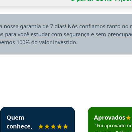
a nossa garantia de 7 dias! Nós confiamos tanto no
ias para você estudar com segurança e sem preocupaç
lvemos 100% do valor investido.
rsos em depoimento
Estudante Sergio recomenda o Aprova Concursos em depoimento
Estudante Mário reco
Quem
Aprovados
conhece,
“Fui aprovado n