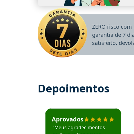
ZERO risco com 
garantia de 7 d
satisfeito, devo
Depoimentos
Estudante José recomenda o Aprova Concu
Aprovados
“Meus agradecimentos