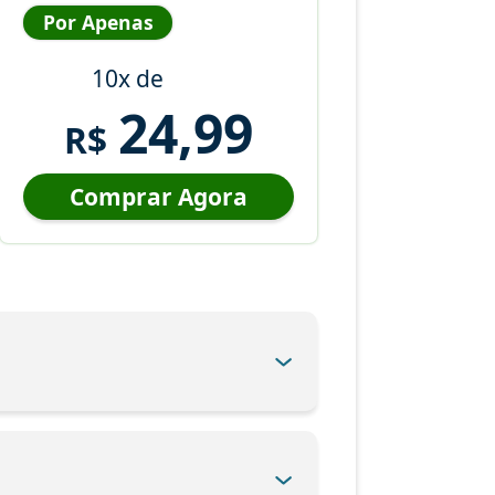
Por Apenas
10x de
24,99
R$
Comprar Agora