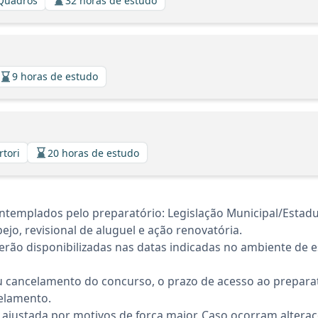
 Quadros
32 horas de estudo
9 horas de estudo
rtori
20 horas de estudo
templados pelo preparatório: Legislação Municipal/Estadu
jo, revisional de aluguel e ação renovatória.
rão disponibilizadas nas datas indicadas no ambiente de es
 cancelamento do concurso, o prazo de acesso ao preparat
elamento.
 ajustada por motivos de força maior. Caso ocorram altera