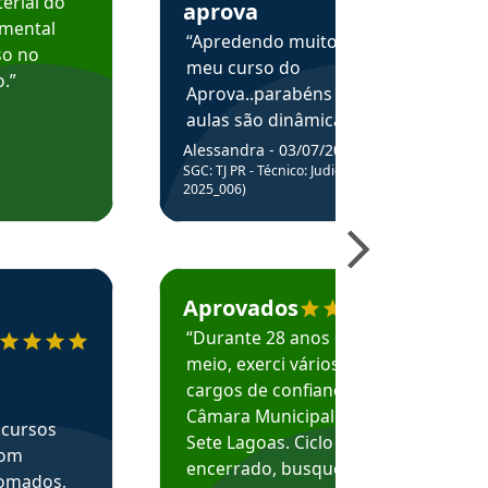
erial do
aprova
amental
“Apredendo muito no
so no
meu curso do
.”
Aprova..parabéns pelas
aulas são dinâmicas e
me ajudam a entender
Alessandra - 03/07/2025
melhor os assuntos.”
SGC: TJ PR - Técnico: Judiciário (Edital
2025_006)
ecomenda o Aprova Concursos em depoimento
Estudante Caio recomenda o Aprova Concur
Aprovados
“Durante 28 anos e
meio, exerci vários
cargos de confiança na
Câmara Municipal de
 cursos
Sete Lagoas. Ciclo
com
encerrado, busquei
nomados,