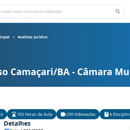
cipal
Analista: Jurídico
so Camaçari/BA - Câmara Mu
ipal cargo Analista: Jurídico
to
103 Horas de Aula
239 Videoaulas
4 Discipli
Detalhes