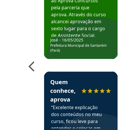
ao Aprova Concursos
pela parceria que
aprova. Através do curso
alcancei aprovação em
sexto lugar para o cargo
de Assistente Social.
José - 16/05/2025
Hoje estou atuando na
Prefeitura Municipal de Santarém
Prefeitura de Santarém.
(Pará)
Obrigado ao professores
e ao APROVA!”
Estudante Elais recomenda o Aprova Concu
Quem
conhece,
aprova
“Excelente explicação
dos conteúdos no meu
curso, ficou leve para
entender e colocar em