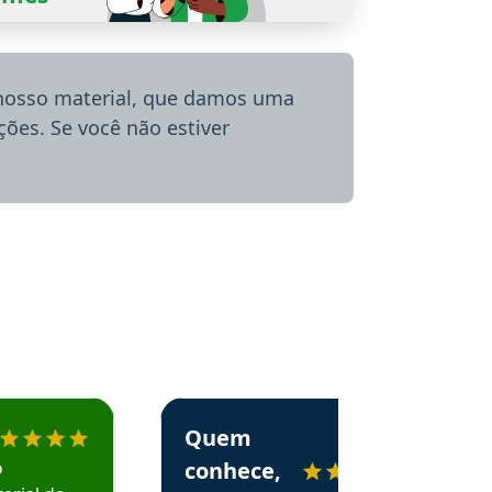
 nosso material, que damos uma
ões. Se você não estiver
menda o Aprova Concursos em depoimento
Estudante Alessandra recomenda o Aprova 
Quem
o
conhece,