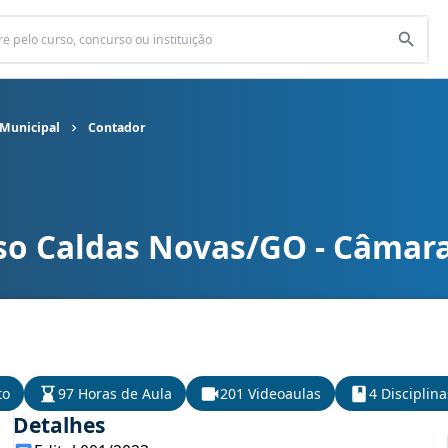
 Municipal
Contador
so Caldas Novas/GO - Câmar
 Municipal cargo Contador
to
97 Horas de Aula
201 Videoaulas
4 Disciplina
Detalhes