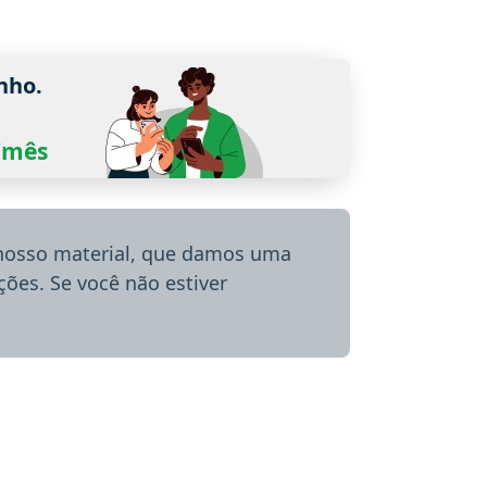
nho.
0/mês
 nosso material, que damos uma
ões. Se você não estiver