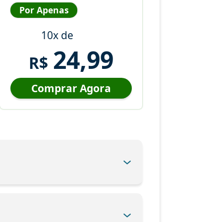
Por Apenas
10x de
24,99
R$
Comprar Agora