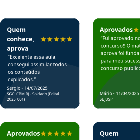
rsos em depoimento
Estudante Sergio recomenda o Aprova Concursos em depoimento
Estudante Mário reco
Quem
Aprovados
conhece,
“Fui aprovado n
concurso!! O mat
aprova
aprova foi fund
“Excelente essa aula,
para meu suces
consegui assimilar todos
concurso publico
os conteúdos
explicados.”
Sergio - 14/07/2025
Mário - 11/04/2025
SGC: CBM RJ - Soldado (Edital
2025_001)
SEJUSP
rsos em depoimento
Estudante Cicero recomenda o Aprova Concursos em depoimento
Estudante Henrique r
Aprovados
Quem