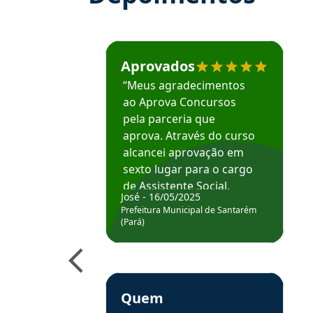
Estudante José recomenda o Aprova Concu
Aprovados
“Meus agradecimentos
ao Aprova Concursos
pela parceria que
aprova. Através do curso
alcancei aprovação em
sexto lugar para o cargo
de Assistente Social.
José - 16/05/2025
Hoje estou atuando na
Prefeitura Municipal de Santarém
Prefeitura de Santarém.
(Pará)
Obrigado ao professores
e ao APROVA!”
Estudante Elais recomenda o Aprova Concu
Quem