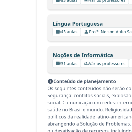
83 aulas
Vários professores
Língua Portuguesa
43 aulas
Profº. Nelson Atilio Sa
Noções de Informática
31 aulas
Vários professores
Conteúdo de planejamento
Os seguintes conteúdos não serão con
Segurança: conflitos sociais, explosã
social. Comunicação em redes: interne
saúde no Brasil e mundo. Religiosidade
políticos da realidade latino-america
abrangendo a Solução de Problemas. 
ou desativação de recursos, incluindo