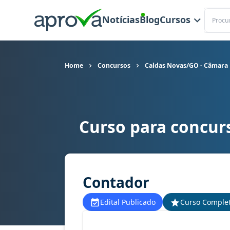
Buscar
Notícias
Blog
Cursos
Home
Concursos
Caldas Novas/GO - Câmara
Curso para concur
Curso para concurso Caldas Novas/GO - Câmara
Contador
Edital Publicado
Curso Comple