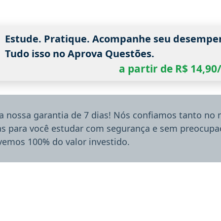
Estude. Pratique. Acompanhe seu desempe
Tudo isso no Aprova Questões.
a partir de R$ 14,9
a nossa garantia de 7 dias! Nós confiamos tanto no
ias para você estudar com segurança e sem preocupaç
lvemos 100% do valor investido.