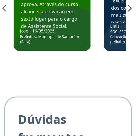
“Excelente
aprova. Através do curso
dos conte
alcancei aprovação em
meu curso,
sexto lugar para o cargo
para enten
de Assistente Social.
Elais - 15/07
colocar em
José - 16/05/2025
SGC: SEC BA - 
Hoje estou atuando na
através da
Prefeitura Municipal de Santarém
Educação Básic
Prefeitura de Santarém.
(Pará)
(Edital 2025_0
de questõe
Obrigado ao professores
e ao APROVA!”
Dúvidas