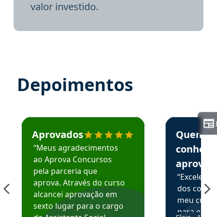
valor investido.
Depoimentos
Estudante José recomenda o Aprova Concursos em depoime
Estudante Elai
Aprovados
Quem
“Meus agradecimentos
conhece
ao Aprova Concursos
aprova
pela parceria que
“Excelente
aprova. Através do curso
dos conte
alcancei aprovação em
meu curso,
sexto lugar para o cargo
para enten