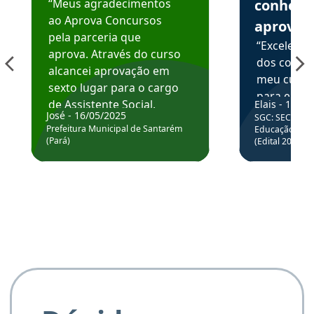
“Meus agradecimentos
conhece
ao Aprova Concursos
aprova
pela parceria que
“Excelente
aprova. Através do curso
dos conte
alcancei aprovação em
meu curso,
sexto lugar para o cargo
para enten
de Assistente Social.
Elais - 15/07
colocar em
José - 16/05/2025
SGC: SEC BA - 
Hoje estou atuando na
através da
Prefeitura Municipal de Santarém
Educação Básic
Prefeitura de Santarém.
(Pará)
(Edital 2025_0
de questõe
Obrigado ao professores
e ao APROVA!”