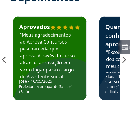
Estudante José recomenda o Aprova Concursos em depoime
Estudante Elai
Aprovados
Quem
“Meus agradecimentos
conhece
ao Aprova Concursos
aprova
pela parceria que
“Excelente
aprova. Através do curso
dos conte
alcancei aprovação em
meu curso,
sexto lugar para o cargo
para enten
de Assistente Social.
Elais - 15/07
colocar em
José - 16/05/2025
SGC: SEC BA - 
Hoje estou atuando na
através da
Prefeitura Municipal de Santarém
Educação Básic
Prefeitura de Santarém.
(Pará)
(Edital 2025_0
de questõe
Obrigado ao professores
e ao APROVA!”