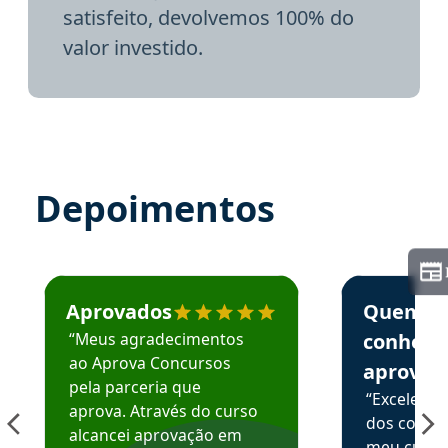
satisfeito, devolvemos 100% do
valor investido.
Depoimentos
Estudante José recomenda o Aprova Concursos em depoime
Estudante Elai
Aprovados
Quem
“Meus agradecimentos
conhece
ao Aprova Concursos
aprova
pela parceria que
“Excelente
aprova. Através do curso
dos conte
alcancei aprovação em
meu curso,