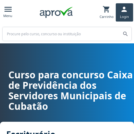
Menu
Carrinho
Login
Buscar
Curso para concurso Caixa
Curso para concurso Caixa de Previdência dos Servidores Municipa
de Previdência dos
Servidores Municipais de
Cubatão