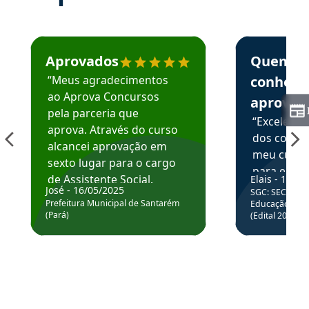
Estudante José recomenda o Aprova Concursos em depoime
Estudante Elai
Aprovados
Quem
“Meus agradecimentos
conhece
ao Aprova Concursos
aprova
pela parceria que
“Excelente
aprova. Através do curso
dos conte
alcancei aprovação em
meu curso,
sexto lugar para o cargo
para enten
de Assistente Social.
Elais - 15/07
colocar em
José - 16/05/2025
SGC: SEC BA - 
Hoje estou atuando na
através da
Prefeitura Municipal de Santarém
Educação Básic
Prefeitura de Santarém.
(Pará)
(Edital 2025_0
de questõe
Obrigado ao professores
e ao APROVA!”