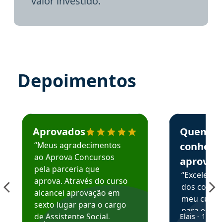
valor investido.
Depoimentos
Estudante José recomenda o Aprova Concursos em depoime
Estudante Elai
Aprovados
Quem
“Meus agradecimentos
conhece
ao Aprova Concursos
aprova
pela parceria que
“Excelente
aprova. Através do curso
dos conte
alcancei aprovação em
meu curso,
sexto lugar para o cargo
para enten
de Assistente Social.
Elais - 15/07