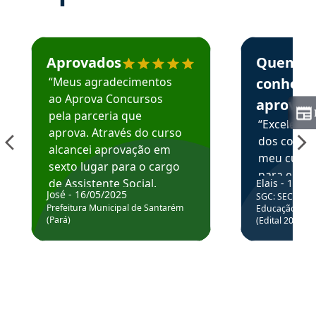
Estudante José recomenda o Aprova Concursos em depoime
Estudante Elai
Aprovados
Quem
“Meus agradecimentos
conhece
ao Aprova Concursos
aprova
pela parceria que
“Excelente
aprova. Através do curso
dos conte
alcancei aprovação em
meu curso,
sexto lugar para o cargo
para enten
de Assistente Social.
Elais - 15/07
colocar em
José - 16/05/2025
SGC: SEC BA - 
Hoje estou atuando na
através da
Prefeitura Municipal de Santarém
Educação Básic
Prefeitura de Santarém.
(Pará)
(Edital 2025_0
de questõe
Obrigado ao professores
e ao APROVA!”