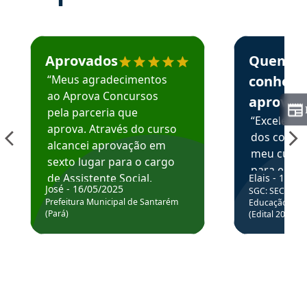
Estudante José recomenda o Aprova Concursos em depoime
Estudante Elai
Aprovados
Quem
“Meus agradecimentos
conhece
ao Aprova Concursos
aprova
pela parceria que
“Excelente
aprova. Através do curso
dos conte
alcancei aprovação em
meu curso,
sexto lugar para o cargo
para enten
de Assistente Social.
Elais - 15/07
colocar em
José - 16/05/2025
SGC: SEC BA - 
Hoje estou atuando na
através da
Prefeitura Municipal de Santarém
Educação Básic
Prefeitura de Santarém.
(Pará)
(Edital 2025_0
de questõe
Obrigado ao professores
e ao APROVA!”