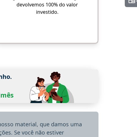
devolvemos 100% do valor
investido.
nho.
0/mês
 nosso material, que damos uma
ões. Se você não estiver