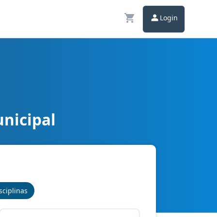
Login
unicipal
sciplinas