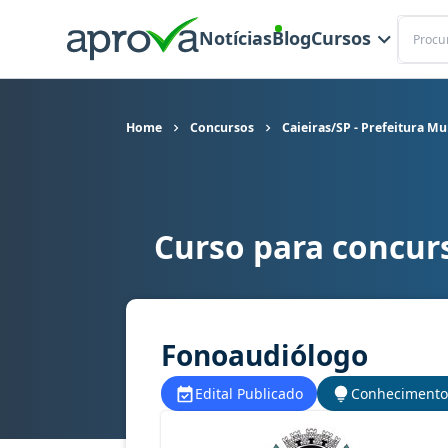
Buscar
Notícias
Blog
Cursos
Home
Concursos
Caieiras/SP - Prefeitura Mu
Curso para concurs
Curso para concurso Caieiras/SP - Prefeitura M
Fonoaudiólogo
Edital Publicado
Conhecimento