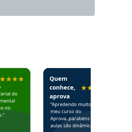
menda o Aprova Concursos em depoimento
Estudante Alessandra recomenda o Aprova 
Quem
o
conhece,
erial do
aprova
amental
“Apredendo muito no
so no
meu curso do
.”
Aprova..parabéns pelas
aulas são dinâmicas e