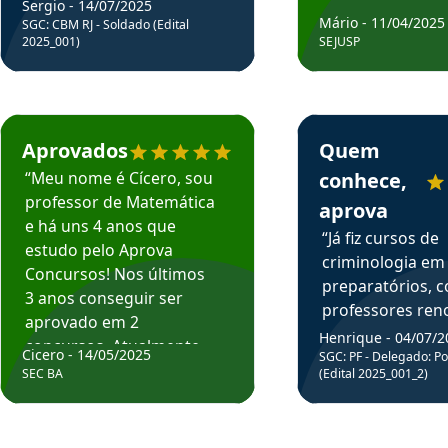
Sergio - 14/07/2025
Mário - 11/04/2025
SGC: CBM RJ - Soldado (Edital
2025_001)
SEJUSP
rsos em depoimento
Estudante Cicero recomenda o Aprova Concursos em depoimento
Estudante Henrique r
Aprovados
Quem
“Meu nome é Cícero, sou
conhece,
professor de Matemática
aprova
e há uns 4 anos que
“Já fiz cursos de
estudo pelo Aprova
criminologia em
Concursos! Nos últimos
preparatórios, 
3 anos conseguir ser
professores re
aprovado em 2
fiz curso em pós
Henrique - 04/07/2
concursos. Atualmente,
Cicero - 14/05/2025
graduação. Poré
SGC: PF - Delegado: Pol
estou atuando como
SEC BA
(Edital 2025_001_2)
Professor do Apr
professor de Matemática
sem dúvida, o m
do Estado da Bahia que
todos na discipl
fui aprovado estudando