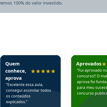
lvemos 100% do valor investido.
rsos em depoimento
Estudante Sergio recomenda o Aprova Concursos em depoimento
Estudante Mário reco
Quem
Aprovados
conhece,
“Fui aprovado n
concurso!! O mat
aprova
aprova foi fund
“Excelente essa aula,
para meu suces
consegui assimilar todos
concurso publico
os conteúdos
explicados.”