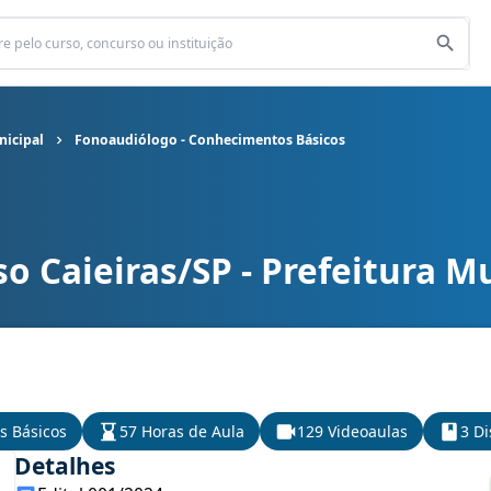
nicipal
Fonoaudiólogo - Conhecimentos Básicos
o Caieiras/SP - Prefeitura M
unicipal cargo Fonoaudiólogo - Conhecimentos Básicos
s Básicos
57 Horas de Aula
129 Videoaulas
3 Di
Detalhes