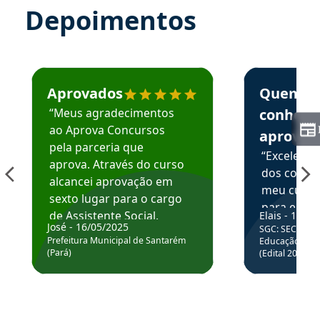
Depoimentos
Estudante José recomenda o Aprova Concursos em depoime
Estudante Elai
Aprovados
Quem
“Meus agradecimentos
conhece
ao Aprova Concursos
aprova
pela parceria que
“Excelente
aprova. Através do curso
dos conte
alcancei aprovação em
meu curso,
sexto lugar para o cargo
para enten
de Assistente Social.
Elais - 15/07
colocar em
José - 16/05/2025
SGC: SEC BA - 
Hoje estou atuando na
através da
Prefeitura Municipal de Santarém
Educação Básic
Prefeitura de Santarém.
(Pará)
(Edital 2025_0
de questõe
Obrigado ao professores
e ao APROVA!”